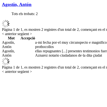
Agostín, Antón
Tots els trobats:
2
Pàgina 1 de 1, es mostren 2 registres d'un total de 2, començant en el r
< anterior
següent >
Mot
Accepció
Agostín,
a·mi fecha por·el muy circunspecto e magnifico 
Antón
prothocollos
Agostín,
ellas repugnantes [...] presentes testimonios fue
Antón
Aznarez notario ciudadanos de·la dita çiudat
Pàgina 1 de 1, es mostren 2 registres d'un total de 2, començant en el r
< anterior
següent >