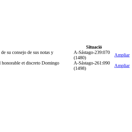
Situació
 de su consejo de sus notas y
A-Sástago-239:070
Ampliar
(1480)
 el honorable et discreto Domingo
A-Sástago-261:090
Ampliar
(1498)