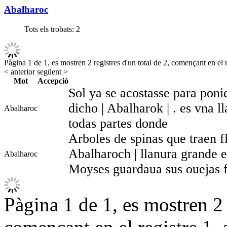
Abalharoc
Tots els trobats:
2
Pàgina 1 de 1, es mostren 2 registres d'un total de 2, començant en el r
< anterior
següent >
Mot
Accepció
Sol ya se acostasse para poni
dicho | Abalharok | . es vna 
Abalharoc
todas partes donde
Arboles de spinas que traen flo
Abalharoch | llanura grande 
Abalharoc
Moyses guardaua sus ouejas fo
Pàgina 1 de 1, es mostren 2 r