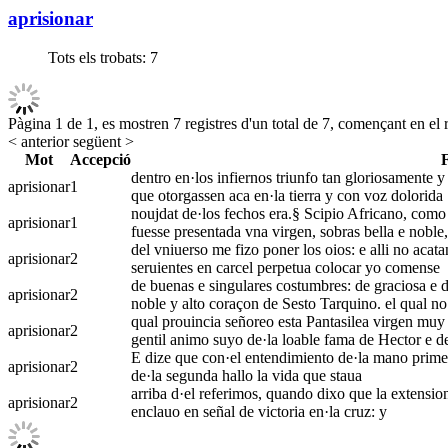
aprisionar
Tots els trobats:
7
Pàgina 1 de 1, es mostren 7 registres d'un total de 7, començant en el r
< anterior
següent >
Mot
Accepció
dentro en·los infiernos triunfo tan gloriosamente y 
aprisionar
1
que otorgassen aca en·la tierra y con voz dolorida
noujdat de·los fechos era.§ Scipio Africano, como 
aprisionar
1
fuesse presentada vna virgen, sobras bella e noble, 
del vniuerso me fizo poner los oios: e alli no acata
aprisionar
2
seruientes en carcel perpetua colocar yo comense
de buenas e singulares costumbres: de graciosa e du
aprisionar
2
noble y alto coraçon de Sesto Tarquino. el qual no 
qual prouincia señoreo esta Pantasilea virgen muy 
aprisionar
2
gentil animo suyo de·la loable fama de Hector e d
E dize que con·el entendimiento de·la mano primera
aprisionar
2
de·la segunda hallo la vida que staua
arriba d·el referimos, quando dixo que la extension
aprisionar
2
enclauo en señal de victoria en·la cruz: y