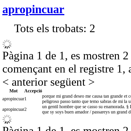
apropincuar
Tots els trobats:
2
Pàgina 1 de 1, es mostren 2 r
començant en el registre 1, 
< anterior
següent >
Mot
Accepció
porque mi grand deseo me causa tan grande et c
apropincuar
1
peligroso passo tanto que temo sabras de mi la u
un gentil hombre que se casso su enamorada. § D
apropincuar
2
que sy soys buen amador / passareys un grand do
Pàgina 1 de 1, es mostren 2 r