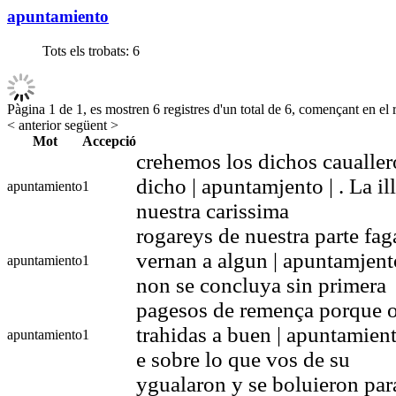
apuntamiento
Tots els trobats:
6
Pàgina 1 de 1, es mostren 6 registres d'un total de 6, començant en el r
< anterior
següent >
Mot
Accepció
crehemos los dichos caualler
dicho | apuntamjento | . La i
apuntamiento
1
nuestra carissima
rogareys de nuestra parte fa
vernan a algun | apuntamjento
apuntamiento
1
non se concluya sin primera
pagesos de remença porque ot
trahidas a buen | apuntamient
apuntamiento
1
e sobre lo que vos de su
ygualaron y se boluieron para