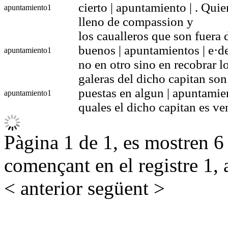
cierto | apuntamiento | . Qui
apuntamiento
1
lleno de compassion y
los caualleros que son fuera 
buenos | apuntamientos | e·d
apuntamiento
1
no en otro sino en recobrar l
galeras del dicho capitan son
puestas en algun | apuntamien
apuntamiento
1
quales el dicho capitan es ve
Pàgina 1 de 1, es mostren 6 r
començant en el registre 1, 
< anterior
següent >