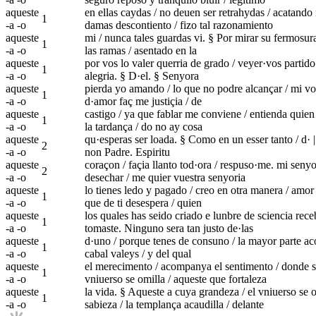
aqueste
en ellas caydas / no deuen ser retrahydas / acatando 
1
-a -o
damas descontiento / fizo tal razonamiento
aqueste
mi / nunca tales guardas vi. § Por mirar su fermosura
1
-a -o
las ramas / asentado en la
aqueste
por vos lo valer querria de grado / veyer·vos partid
1
-a -o
alegria. § D·el. § Senyora
aqueste
pierda yo amando / lo que no podre alcançar / mi volu
1
-a -o
d·amor faç me justiçia / de
aqueste
castigo / ya que fablar me conviene / entienda quien 
1
-a -o
la tardança / do no ay cosa
aqueste
qu·esperas ser loada. § Como en un esser tanto / d· | 
2
-a -o
non Padre. Espiritu
aqueste
coraçon / façia llanto tod·ora / respuso·me. mi senyo
2
-a -o
desechar / me quier vuestra senyoria
aqueste
lo tienes ledo y pagado / creo en otra manera / amor 
1
-a -o
que de ti desespera / quien
aqueste
los quales has seido criado e lunbre de sciencia receb
1
-a -o
tomaste. Ninguno sera tan justo de·las
aqueste
d·uno / porque tenes de consuno / la mayor parte aco
1
-a -o
cabal valeys / y del qual
aqueste
el merecimento / acompanya el sentimento / donde se 
1
-a -o
vniuerso se omilla / aqueste que fortaleza
aqueste
la vida. § Aqueste a cuya grandeza / el vniuerso se omi
1
-a -o
sabieza / la templança acaudilla / delante