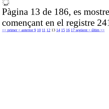
Pàgina 13 de 186, es mostren
començant en el registre 24
<< primer
< anterior
9
10
11
12
13
14
15
16
17
següent >
últim >>