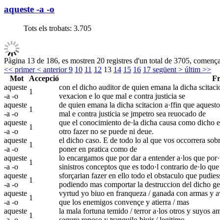
aqueste -a -o
Tots els trobats:
3.705
Pàgina 13 de 186, es mostren 20 registres d'un total de 3705, començan
<< primer
< anterior
9
10
11
12
13
14
15
16
17
següent >
últim >>
Mot
Accepció
Fr
aqueste
con el dicho auditor de quien emana la dicha scitacio
1
-a -o
vexacion e lo que mal e contra justicia se
aqueste
de quien emana la dicha scitacion a·ffin que aquesto
1
-a -o
mal e contra justicia se jmpetro sea reuocado de
aqueste
que el conocimiento de·la dicha causa como dicho es 
1
-a -o
otro fazer no se puede ni deue.
aqueste
el dicho caso. E de todo lo al que vos occorrera sobr
1
-a -o
poner en pratica como de
aqueste
lo encargamos que por dar a entender a·los que por·
1
-a -o
sinistros conceptos que es todo·l contrario de·lo que
aqueste
sforçarian fazer en ello todo el obstaculo que pudies
1
-a -o
podiendo mas comportar la destruccion del dicho ge
aqueste
vyrtud yo biuo en franqueza / ganada con armas y avn
1
-a -o
que los enemigos convençe y atierra / mas
aqueste
la mala fortuna temido / terror a·los otros y suyos a
1
-a -o
seguro reposo y tranquilo biuir / legitimo