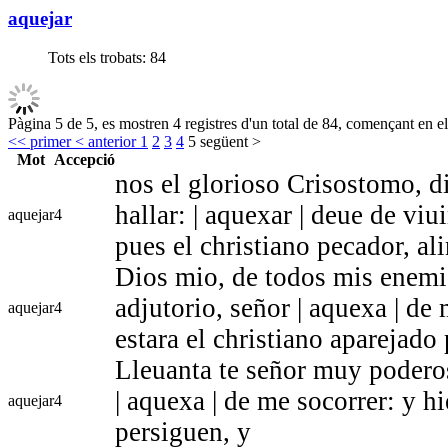
aquejar
Tots els trobats:
84
Pàgina 5 de 5, es mostren 4 registres d'un total de 84, començant en el
<< primer
< anterior
1
2
3
4
5
següent >
Mot
Accepció
nos el glorioso Crisostomo, di
hallar: | aquexar | deue de vi
aquejar
4
pues el christiano pecador, a
Dios mio, de todos mis enemi
adjutorio, señor | aquexa | de
aquejar
4
estara el christiano aparejado 
Lleuanta te señor muy poderos
| aquexa | de me socorrer: y h
aquejar
4
persiguen, y