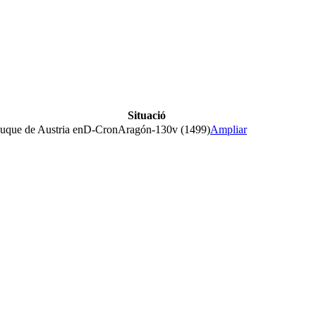
Situació
duque de Austria en
D-CronAragón-130v (1499)
Ampliar