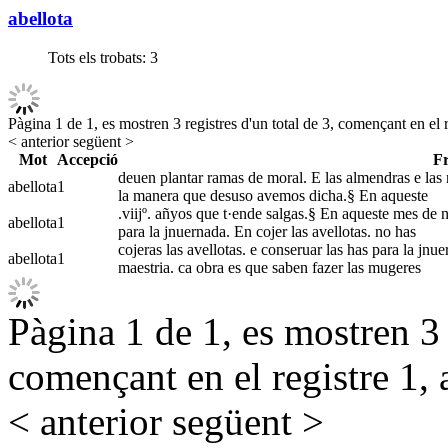
abellota
Tots els trobats:
3
Pàgina 1 de 1, es mostren 3 registres d'un total de 3, començant en el r
< anterior
següent >
Mot
Accepció
F
deuen plantar ramas de moral. E las almendras e las n
abellota
1
la manera que desuso avemos dicha.§ En aqueste
.viijº. añyos que t·ende salgas.§ En aqueste mes de no
abellota
1
para la jnuernada. En cojer las avellotas. no has
cojeras las avellotas. e conseruar las has para la jnue
abellota
1
maestria. ca obra es que saben fazer las mugeres
Pàgina 1 de 1, es mostren 3 r
començant en el registre 1, 
< anterior
següent >