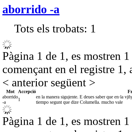
aborrido -a
Tots els trobats:
1
Pàgina 1 de 1, es mostren 1 r
començant en el registre 1, 
< anterior
següent >
Mot
Accepció
F
aborrido
en la manera sigujente. E deues saber que en·la vjñya
1
-a
tiempo segunt que dize Columella. mucho vale
Pàgina 1 de 1, es mostren 1 r