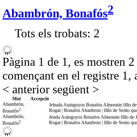
2
Abambrón, Bonafós
Tots els trobats:
2
Pàgina 1 de 1, es mostren 2 r
començant en el registre 1, 
< anterior
següent >
Mot
Accepció
Abambrón,
Jehuda Auingoyos Bonafos Almosnin fillo d
2
Rogat | Bonafos Abanbron | fillo de Sento q
Bonafós
Abambrón,
Jeuda Auingoyos Bonafos Almosnin fillo de
2
Rogat | Bonafos Abanbron | fillo de Sento q
Bonafós