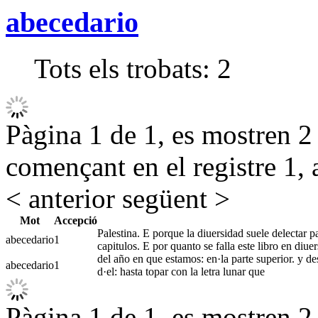
abecedario
Tots els trobats:
2
Pàgina 1 de 1, es mostren 2 r
començant en el registre 1, 
< anterior
següent >
Mot
Accepció
Palestina. E porque la diuersidad suele delectar pa
abecedario
1
capitulos. E por quanto se falla este libro en diu
del año en que estamos: en·la parte superior. y de
abecedario
1
d·el: hasta topar con la letra lunar que
Pàgina 1 de 1, es mostren 2 r