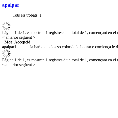
apalpar
Tots els trobats:
1
Pàgina 1 de 1, es mostren 1 registres d'un total de 1, començant en el r
< anterior
següent >
Mot
Accepció
apalpar
1
la barba e pelos so color de le honrar e comiença le de
Pàgina 1 de 1, es mostren 1 registres d'un total de 1, començant en el r
< anterior
següent >