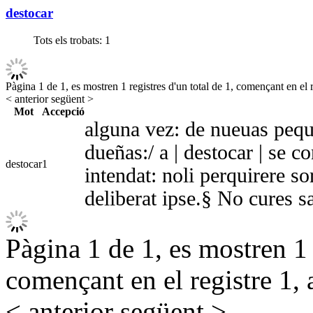
destocar
Tots els trobats:
1
Pàgina 1 de 1, es mostren 1 registres d'un total de 1, començant en el r
< anterior
següent >
Mot
Accepció
alguna vez: de nueuas peque
dueñas:/ a | destocar | se c
destocar
1
intendat: noli perquirere sor
deliberat ipse.§ No cures sa
Pàgina 1 de 1, es mostren 1 r
començant en el registre 1, 
< anterior
següent >