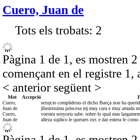
Cuero, Juan de
Tots els trobats:
2
Pàgina 1 de 1, es mostren 2 r
començant en el registre 1, 
< anterior
següent >
Mot
Accepció
F
Cuero,
serujcio complideras el dicho Baeça non ha querido
Juan de
jllustrissima princesa mj muy cara e muy amada 
Cuero,
vuestra senyoria sabe. sobre·lo qual mas largament
Juan de
alteza suplico le queraes oyr. e dar entera fe como 
Pàgina 1 de 1, es mostren 2 r