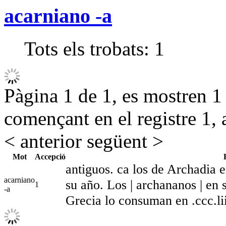
acarniano -a
Tots els trobats:
1
Pàgina 1 de 1, es mostren 1 r
començant en el registre 1, 
< anterior
següent >
Mot
Accepció
antiguos. ca los de Archadia 
acarniano
su año. Los | archananos | en 
1
-a
Grecia lo consuman en .ccc.liii