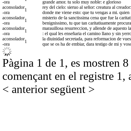
-ora
grande amor. tu solo muy noble: e glorioso
aconsolador
rey del cielo: sieruo al señor: creatura al cread
1
-ora
donde me viene esto: que tu vengas a mi. quien
aconsolador
misterio de·la sanctissima cena que fue la carita
1
-ora
benignissimo, tu que tan caritatiuamente procura
aconsolador
marauillosa resurreccion, y allende de aquesto l
1
-ora
: el qual les enseñaria el camino llano y sin yerr
aconsolador
la diuinidad secretada, para reformacion de vuest
1
-ora
que se os ha de embiar, dara testigo de mi y vos
Pàgina 1 de 1, es mostren 8 r
començant en el registre 1, 
< anterior
següent >