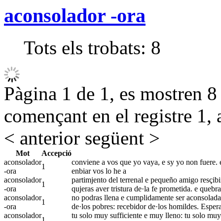
aconsolador -ora
Tots els trobats:
8
Pàgina 1 de 1, es mostren 8 r
començant en el registre 1, 
< anterior
següent >
Mot
Accepció
aconsolador
conviene a vos que yo vaya, e sy yo non fuere. el
1
-ora
enbiar vos lo he a
aconsolador
partimjento del terrenal e pequeño amigo resçibi
1
-ora
qujeras aver tristura de·la fe prometida. e quebra
aconsolador
no podras llena e cumplidamente ser aconsolada:
1
-ora
de·los pobres: recebidor de·los homildes. Esper
aconsolador
tu solo muy sufficiente e muy lleno: tu solo muy 
1