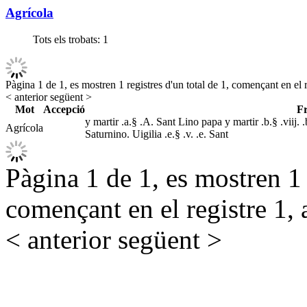
Agrícola
Tots els trobats:
1
Pàgina 1 de 1, es mostren 1 registres d'un total de 1, començant en el r
< anterior
següent >
Mot
Accepció
Fr
y martir .a.§ .A. Sant Lino papa y martir .b.§ .viij. .
Agrícola
Saturnino. Uigilia .e.§ .v. .e. Sant
Pàgina 1 de 1, es mostren 1 r
començant en el registre 1, 
< anterior
següent >