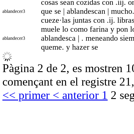
cosas sean cozidas con .iij. 
que se | ablandescan | mucho.
ablandecer
3
cueze·las juntas con .ij. libra
muele lo como farina y pon l
ablandesca | . meneando siem
ablandecer
3
queme. y hazer se
Pàgina 2 de 2, es mostren 10
començant en el registre 21,
<< primer
< anterior
1
2
seg