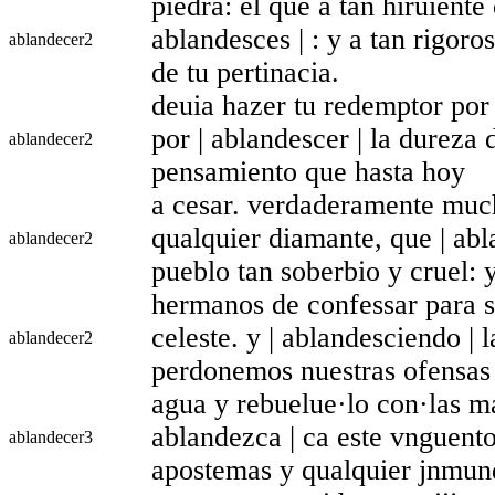
piedra: el que a tan hiruiente
ablandesces | : y a tan rigor
ablandecer
2
de tu pertinacia.
deuia hazer tu redemptor por
por | ablandescer | la dureza
ablandecer
2
pensamiento que hasta hoy
a cesar. verdaderamente much
qualquier diamante, que | abl
ablandecer
2
pueblo tan soberbio y cruel: 
hermanos de confessar para si
celeste. y | ablandesciendo | 
ablandecer
2
perdonemos nuestras ofensas 
agua y rebuelue·lo con·las m
ablandezca | ca este vnguento 
ablandecer
3
apostemas y qualquier jnmun