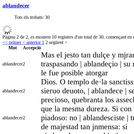
ablandecer
Tots els trobats:
30
Pàgina 2 de 2, es mostren 10 registres d'un total de 30, començant en e
<< primer
< anterior
1
2
següent >
Mot
Accepció
Mas el jesto tan dulçe y mjra
traspasando | ablandeçio | s
ablandecer
2
le fue posible atorgar
Dios. O templo de·la sanctiss
sieruo deuoto, | ablandece | s
ablandecer
2
precioso, quebranta los asse
que la mesma dureza. Si con 
piadoso: no | ablandesciste | t
ablandecer
2
de majestad tan jnmensa: si