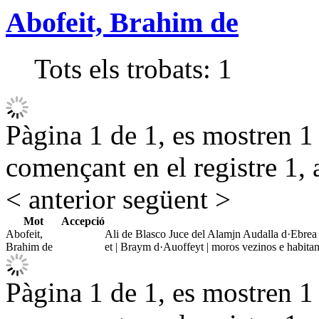
Abofeit, Brahim de
Tots els trobats:
1
Pàgina 1 de 1, es mostren 1 r
començant en el registre 1, 
< anterior
següent >
Mot
Accepció
Abofeit,
Ali de Blasco Juce del Alamjn Audalla d·Ebr
Brahim de
et | Braym d·Auoffeyt | moros vezinos e habitant
Pàgina 1 de 1, es mostren 1 r