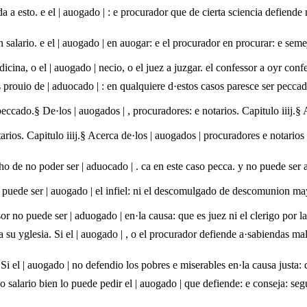
da a esto. e el | auogado | : e procurador que de cierta sciencia defiend
sin salario. e el | auogado | en auogar: e el procurador en procurar: e se
icina, o el | auogado | necio, o el juez a juzgar. el confessor a oyr conf
s prouio de | aduocado | : en qualquiere d·estos casos paresce ser pecc
eccado.§ De·los | auogados | , procuradores: e notarios. Capitulo iiij.
ios. Capitulo iiij.§ Acerca de·los | auogados | procuradores e notarios
o de no poder ser | aduocado | . ca en este caso pecca. y no puede ser a
puede ser | auogado | el infiel: ni el descomulgado de descomunion mayo
or no puede ser | aduogado | en·la causa: que es juez ni el clerigo por l
ra su yglesia. Si el | auogado | , o el procurador defiende a·sabiendas m
 Si el | auogado | no defendio los pobres e miserables en·la causa justa: 
salario bien lo puede pedir el | auogado | que defiende: e conseja: seg