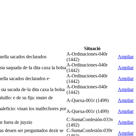
Situació
A-Ordinaciones-040r
aquella sacados declarados
Ampliar
(1442)
A-Ordinaciones-040r
sia saquada de·la dita caxa la bolsa
Ampliar
(1442)
A-Ordinaciones-040r
uella sacados declarados e·
Ampliar
(1442)
A-Ordinaciones-040r
sia sacada de·la dita caxa la bolsa
Ampliar
(1442)
uillo: e de su fija: muier de
A-Quexa-001r (1499)
Ampliar
maleficio: viuan los malfechores por
A-Quexa-001r (1499)
Ampliar
C-SumaConfesión-033v
un fuera de juyzio
Ampliar
(1492)
osas deuen ser preguntados dezir se
C-SumaConfesión-039r
Ampliar
(1492)