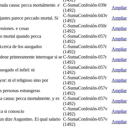
e mala causa: pecca mortalmente. e
C-SumaConfesión-039r
Ampliar
(1492)
C-SumaConfesión-043v
mejantes parece peccado mortal. Si
Ampliar
(1492)
C-SumaConfesión-050r
essiones. e cosas
Ampliar
(1492)
ado mortal quando pecca
C-SumaConfesión-057r
Ampliar
(1492)
§ Acerca de·los auogados
C-SumaConfesión-057r
Ampliar
(1492)
 deue primeramente interrogar si se
C-SumaConfesión-057r
Ampliar
(1492)
C-SumaConfesión-057r
uogado el infiel: ni
Ampliar
(1492)
C-SumaConfesión-057r
r: ni el religioso sino por
Ampliar
(1492)
C-SumaConfesión-057v
as personas estrangeras
Ampliar
(1492)
ala causa: pecca mortalmente. y es
C-SumaConfesión-057v
Ampliar
(1492)
C-SumaConfesión-057v
ca si conoscio
Ampliar
(1492)
un dize Augustino. El qual salario
C-SumaConfesión-057v
Ampliar
(1492)