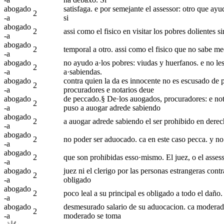
abogado
satisfaga. e por semejante el assessor: otro que ayu
2
-a
si
abogado
2
assi como el fisico en visitar los pobres dolientes 
-a
abogado
2
temporal a otro. assi como el fisico que no sabe med
-a
abogado
no ayudo a·los pobres: viudas y huerfanos. e no le
2
-a
a·sabiendas.
abogado
contra quien la da es innocente no es escusado de p
2
-a
procuradores e notarios deue
abogado
de peccado.§ De·los auogados, procuradores: e notar
2
-a
puso a auogar adrede sabiendo
abogado
2
a auogar adrede sabiendo el ser prohibido en derech
-a
abogado
2
no poder ser aduocado. ca en este caso pecca. y no 
-a
abogado
2
que son prohibidas esso·mismo. El juez, o el assess
-a
abogado
juez ni el clerigo por las personas estrangeras cont
2
-a
obligado
abogado
2
poco leal a su principal es obligado a todo el daño.
-a
abogado
desmesurado salario de su aduocacion. ca moderado 
2
-a
moderado se toma