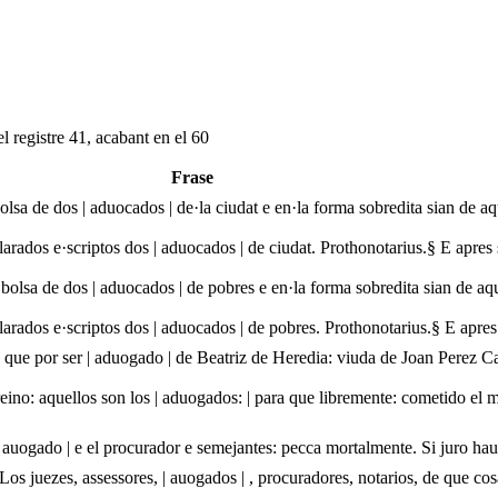
l registre 41, acabant en el 60
Frase
 bolsa de dos | aduocados | de·la ciudat e en·la forma sobredita sian de 
arados e·scriptos dos | aduocados | de ciudat. Prothonotarius.§ E apres 
a bolsa de dos | aduocados | de pobres e en·la forma sobredita sian de aq
larados e·scriptos dos | aduocados | de pobres. Prothonotarius.§ E apres 
 que por ser | aduogado | de Beatriz de Heredia: viuda de Joan Perez Cal
reino: aquellos son los | aduogados: | para que libremente: cometido el 
 | auogado | e el procurador e semejantes: pecca mortalmente. Si juro ha
§ Los juezes, assessores, | auogados | , procuradores, notarios, de que c