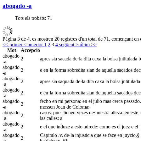
abogado -a
Tots els trobats:
71
Pàgina 3 de 4, es mostren 20 registres d'un total de 71, començant en e
<< primer
< anterior
1
2
3
4
següent >
últim >>
Mot
Accepció
abogado
2
apres sia sacada de·la dita caxa la bolsa jntitulada
-a
abogado
2
e en·la forma sobredita sian de aquella sacados decl
-a
abogado
2
apres sia saquada de·la dita caxa la bolsa jntitulad
-a
abogado
2
e en·la forma sobredita sian de aquella sacados dec
-a
abogado
fecho en mi persona: en el julio mas cerca passado.
2
-a
mossen Joan de Coloma:
abogado
casos: pues tienen vezes de·uuestra alteza: en este 
2
-a
las calles: a
abogado
2
e el que induze a esto adrede: como es el juez e el
-a
abogado
Capitulo .v. de·la injusticia que se faze en juyzio.
2
-a
ha debaxo. Si