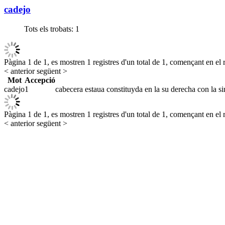
cadejo
Tots els trobats:
1
Pàgina 1 de 1, es mostren 1 registres d'un total de 1, començant en el r
< anterior
següent >
Mot
Accepció
cadejo
1
cabecera estaua constituyda en la su derecha con la sin
Pàgina 1 de 1, es mostren 1 registres d'un total de 1, començant en el r
< anterior
següent >