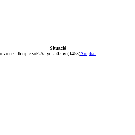
Situació
n vn cestillo que su
E-Satyra-b025v (1468)
Ampliar