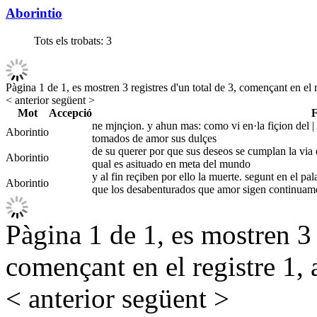
Aborintio
Tots els trobats:
3
Pàgina 1 de 1, es mostren 3 registres d'un total de 3, començant en el r
< anterior
següent >
Mot
Accepció
F
ne mjnçion. y ahun mas: como vi en·la fiçion del | 
Aborintio
tomados de amor sus dulçes
de su querer por que sus deseos se cumplan la via d
Aborintio
qual es asituado en meta del mundo
y al fin reçiben por ello la muerte. segunt en el pa
Aborintio
que los desabenturados que amor sigen continuam
Pàgina 1 de 1, es mostren 3 r
començant en el registre 1, 
< anterior
següent >