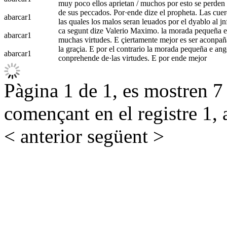
muy poco ellos aprietan / muchos por esto se perden 
de sus peccados. Por·ende dize el propheta. Las cuer
abarcar
1
las quales los malos seran leuados por el dyablo al jn
ca segunt dize Valerio Maximo. la morada pequeña e p
abarcar
1
muchas virtudes. E çiertamente mejor es ser aconpañ
la graçia. E por el contrario la morada pequeña e ang
abarcar
1
conprehende de·las virtudes. E por ende mejor
Pàgina 1 de 1, es mostren 7 r
començant en el registre 1, 
< anterior
següent >