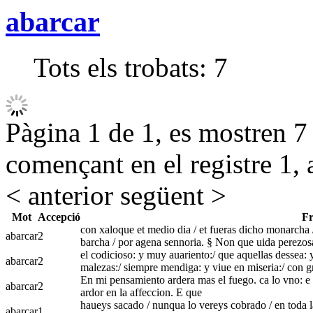
abarcar
Tots els trobats:
7
Pàgina 1 de 1, es mostren 7 r
començant en el registre 1, 
< anterior
següent >
Mot
Accepció
Fr
con xaloque et medio dia / et fueras dicho monarcha 
abarcar
2
barcha / por agena sennoria. § Non que uida perezos
el codicioso: y muy auariento:/ que aquellas dessea: y 
abarcar
2
malezas:/ siempre mendiga: y viue en miseria:/ con 
En mi pensamiento ardera mas el fuego. ca lo vno: e lo
abarcar
2
ardor en la affeccion. E que
haueys sacado / nunqua lo vereys cobrado / en toda l
abarcar
1