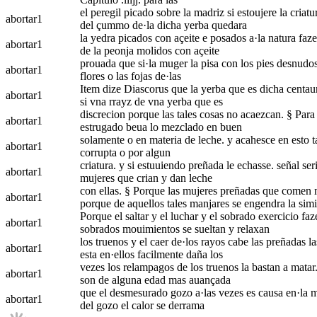
el peregil picado sobre la madriz si estoujere la criat
abortar
1
del çummo de·la dicha yerba quedara
la yedra picados con açeite e posados a·la natura fazen
abortar
1
de la peonja molidos con açeite
prouada que si·la muger la pisa con los pies desnudos
abortar
1
flores o las fojas de·las
Item dize Diascorus que la yerba que es dicha centaurj
abortar
1
si vna rrayz de vna yerba que es
discrecion porque las tales cosas no acaezcan. § Para 
abortar
1
estrugado beua lo mezclado en buen
solamente o en materia de leche. y acahesce en esto tal
abortar
1
corrupta o por algun
criatura. y si estuuiendo preñada le echasse. señal ser
abortar
1
mujeres que crian y dan leche
con ellas. § Porque las mujeres preñadas que comen 
abortar
1
porque de aquellos tales manjares se engendra la simi
Porque el saltar y el luchar y el sobrado exercicio fa
abortar
1
sobrados mouimientos se sueltan y relaxan
los truenos y el caer de·los rayos cabe las preñadas l
abortar
1
esta en·ellos facilmente daña los
vezes los relampagos de los truenos la bastan a matar
abortar
1
son de alguna edad mas auançada
que el desmesurado gozo a·las vezes es causa en·la mu
abortar
1
del gozo el calor se derrama