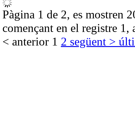
Pàgina 1 de 2, es mostren 20
començant en el registre 1, 
< anterior
1
2
següent >
últ