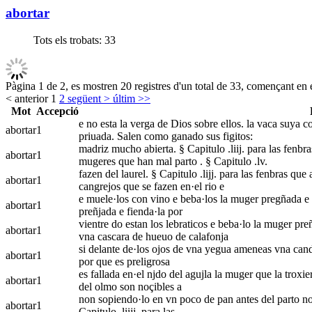
abortar
Tots els trobats:
33
Pàgina 1 de 2, es mostren 20 registres d'un total de 33, començant en e
< anterior
1
2
següent >
últim >>
Mot
Accepció
e no esta la verga de Dios sobre ellos. la vaca suya co
abortar
1
priuada. Salen como ganado sus figitos:
madriz mucho abierta. § Capitulo .liij. para las fenbras
abortar
1
mugeres que han mal parto . § Capitulo .lv.
fazen del laurel. § Capitulo .lijj. para las fenbras que
abortar
1
cangrejos que se fazen en·el rio e
e muele·los con vino e beba·los la muger pregñada e n
abortar
1
preñjada e fienda·la por
vientre do estan los lebraticos e beba·lo la muger preñ
abortar
1
vna cascara de hueuo de calafonja
si delante de·los ojos de vna yegua ameneas vna cande
abortar
1
por que es preligrosa
es fallada en·el njdo del agujla la muger que la troxier
abortar
1
del olmo son noçibles a
non sopiendo·lo en vn poco de pan antes del parto non 
abortar
1
Capitulo .liijj. para las