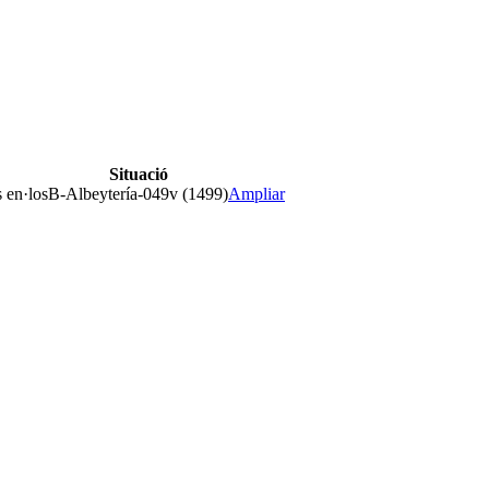
Situació
s en·los
B-Albeytería-049v (1499)
Ampliar