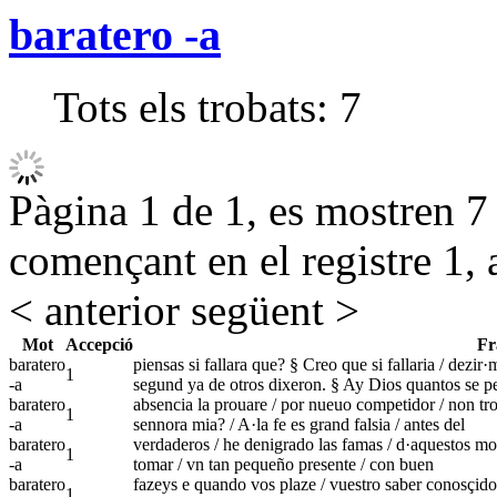
baratero -a
Tots els trobats:
7
Pàgina 1 de 1, es mostren 7 r
començant en el registre 1, 
< anterior
següent >
Mot
Accepció
Fr
baratero
piensas si fallara que? § Creo que si fallaria / dezir
1
-a
segund ya de otros dixeron. § Ay Dios quantos se p
baratero
absencia la prouare / por nueuo competidor / non tro
1
-a
sennora mia? / A·la fe es grand falsia / antes del
baratero
verdaderos / he denigrado las famas / d·aquestos mote
1
-a
tomar / vn tan pequeño presente / con buen
baratero
fazeys e quando vos plaze / vuestro saber conosçido / a
1