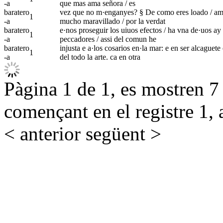
-a
que mas ama señora / es
baratero
vez que no m·enganyes? § De como eres loado / amor 
1
-a
mucho maravillado / por la verdat
baratero
e·nos proseguir los uiuos efectos / ha vna de·uos ay 
1
-a
peccadores / assi del comun he
baratero
injusta e a·los cosarios en·la mar: e en ser alcaguet
1
-a
del todo la arte. ca en otra
Pàgina 1 de 1, es mostren 7 r
començant en el registre 1, 
< anterior
següent >