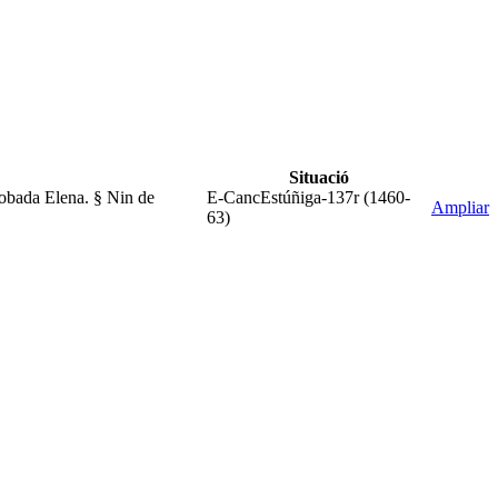
Situació
 robada Elena. § Nin de
E-CancEstúñiga-137r (1460-
Ampliar
63)