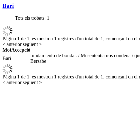
Bari
Tots els trobats:
1
Pàgina 1 de 1, es mostren 1 registres d'un total de 1, començant en el r
< anterior
següent >
Mot
Accepció
fundamiento de bondat. / Mi sententia uos condena / que 
Bari
Bersabe
Pàgina 1 de 1, es mostren 1 registres d'un total de 1, començant en el r
< anterior
següent >