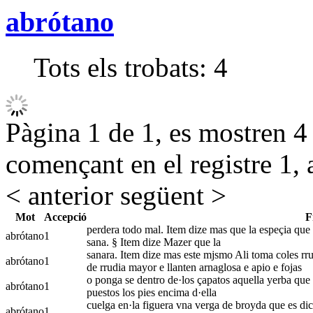
abrótano
Tots els trobats:
4
Pàgina 1 de 1, es mostren 4 r
començant en el registre 1, 
< anterior
següent >
Mot
Accepció
F
perdera todo mal. Item dize mas que la espeçia que 
abrótano
1
sana. § Item dize Mazer que la
sanara. Item dize mas este mjsmo Ali toma coles rrubi
abrótano
1
de rrudia mayor e llanten arnaglosa e apio e fojas
o ponga se dentro de·los çapatos aquella yerba que 
abrótano
1
puestos los pies encima d·ella
cuelga en·la figuera vna verga de broyda que es dich
abrótano
1