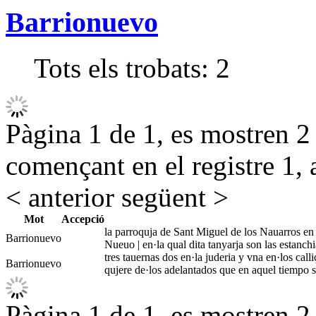
Barrionuevo
Tots els trobats:
2
Pàgina 1 de 1, es mostren 2 r
començant en el registre 1, 
< anterior
següent >
Mot
Accepció
la parroquja de Sant Miguel de los Nauarros en e
Barrionuevo
Nueuo | en·la qual dita tanyarja son las estanch
tres tauernas dos en·la juderia y vna en·los cal
Barrionuevo
qujere de·los adelantados que en aquel tiempo 
Pàgina 1 de 1, es mostren 2 r