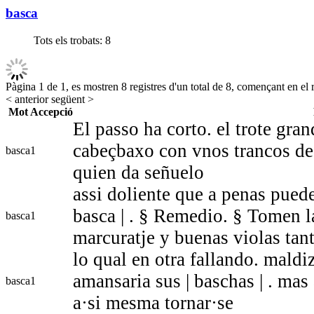
basca
Tots els trobats:
8
Pàgina 1 de 1, es mostren 8 registres d'un total de 8, començant en el r
< anterior
següent >
Mot
Accepció
El passo ha corto. el trote gran
cabeçbaxo con vnos trancos de
basca
1
quien da señuelo
assi doliente que a penas puede
basca | . § Remedio. § Tomen l
basca
1
marcuratje y buenas violas tan
lo qual en otra fallando. mald
amansaria sus | baschas | . mas
basca
1
a·si mesma tornar·se