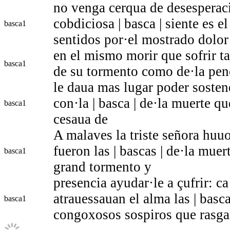
no venga cerqua de desesperaci
cobdiciosa | basca | siente es el
basca
1
sentidos por·el mostrado dolor
en el mismo morir que sofrir tal
basca
1
de su tormento como de·la pen
le daua mas lugar poder sosten
con·la | basca | de·la muerte q
basca
1
cesaua de
A malaves la triste señora huu
fueron las | bascas | de·la muer
basca
1
grand tormento y
presencia ayudar·le a çufrir: c
atrauessauan el alma las | basca
basca
1
congoxosos sospiros que rasga