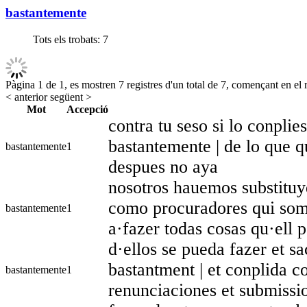
bastantemente
Tots els trobats:
7
Pàgina 1 de 1, es mostren 7 registres d'un total de 7, començant en el r
< anterior
següent >
Mot
Accepció
contra tu seso si lo conplie
bastantemente | de lo que 
bastantemente
1
despues no aya
nosotros hauemos substituy
como procuradores qui som
bastantemente
1
a·fazer todas cosas qu·ell 
d·ellos se pueda fazer et sa
bastantment | et conplida c
bastantemente
1
renunciaciones et submissi