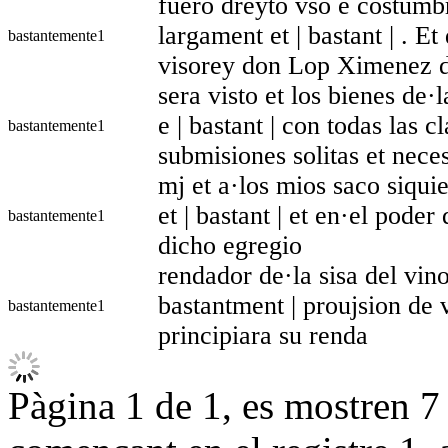
fuero dreyto vso e costumb
largament et | bastant | . 
bastantemente
1
visorey don Lop Ximenez d·
sera visto et los bienes de
e | bastant | con todas las 
bastantemente
1
submisiones solitas et neces
mj et a·los mios saco siqui
et | bastant | et en·el pode
bastantemente
1
dicho egregio
rendador de·la sisa del vino
bastantment | proujsion de 
bastantemente
1
principiara su renda
Pàgina 1 de 1, es mostren 7 r