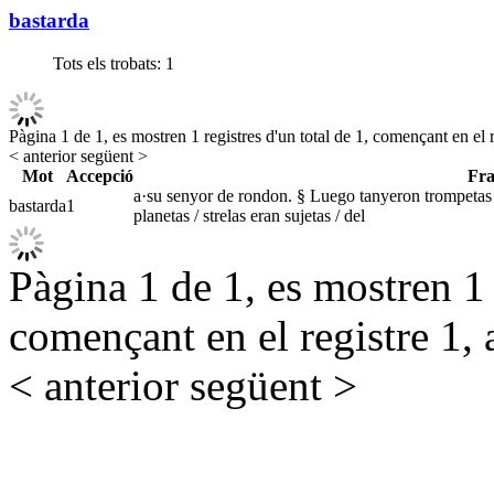
bastarda
Tots els trobats:
1
Pàgina 1 de 1, es mostren 1 registres d'un total de 1, començant en el r
< anterior
següent >
Mot
Accepció
Fra
a·su senyor de rondon. § Luego tanyeron trompetas / a
bastarda
1
planetas / strelas eran sujetas / del
Pàgina 1 de 1, es mostren 1 r
començant en el registre 1, 
< anterior
següent >