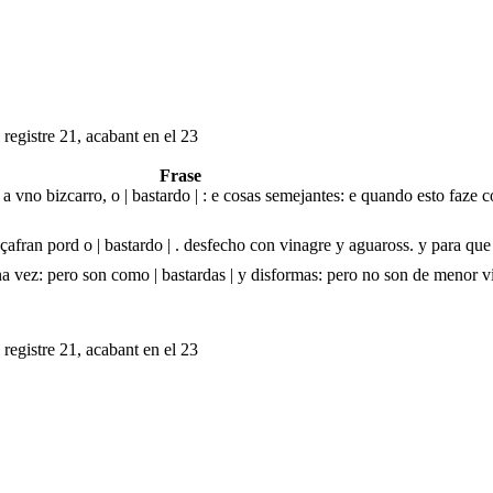
 registre 21, acabant en el 23
Frase
a vno bizcarro, o | bastardo | : e cosas semejantes: e quando esto faze c
açafran pord o | bastardo | . desfecho con vinagre y aguaross. y para qu
una vez: pero son como | bastardas | y disformas: pero no son de menor 
 registre 21, acabant en el 23