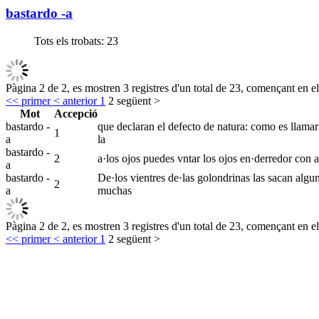
bastardo -a
Tots els trobats:
23
Pàgina 2 de 2, es mostren 3 registres d'un total de 23, començant en el
<< primer
< anterior
1
2
següent >
Mot
Accepció
bastardo -
que declaran el defecto de natura: como es llamar 
1
a
la
bastardo -
2
a·los ojos puedes vntar los ojos en·derredor con 
a
bastardo -
De·los vientres de·las golondrinas las sacan alg
2
a
muchas
Pàgina 2 de 2, es mostren 3 registres d'un total de 23, començant en el
<< primer
< anterior
1
2
següent >