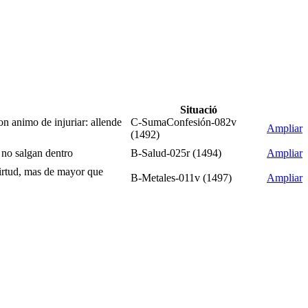
Situació
on animo de injuriar: allende
C-SumaConfesión-082v
Ampliar
(1492)
e no salgan dentro
B-Salud-025r (1494)
Ampliar
virtud, mas de mayor que
B-Metales-011v (1497)
Ampliar