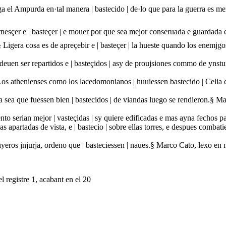
nga el Ampurda en·tal manera | bastecido | de·lo que para la guerra es m
nesçer e | basteçer | e mouer por que sea mejor conseruada e guardada 
 Ligera cosa es de apreçebir e | basteçer | la hueste quando los enemj
 deuen ser repartidos e | basteçidos | asy de proujsiones commo de ynst
s athenienses como los lacedomonianos | huuiessen bastecido | Celia cas
 ya sea que fuessen bien | bastecidos | de viandas luego se rendieron.§
nto serian mejor | vasteçidas | sy quiere edificadas e mas ayna fechos p
 apartadas de vista, e | bastecio | sobre ellas torres, e despues combatie
nyeros jnjurja, ordeno que | basteciessen | naues.§ Marco Cato, lexo en
l registre 1, acabant en el 20