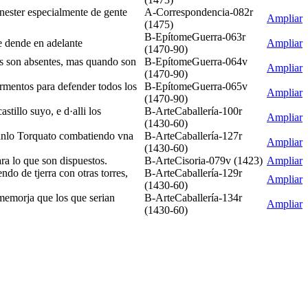
enester especialmente de gente
A-Correspondencia-082r
Ampliar
(1475)
B-EpítomeGuerra-063r
e dende en adelante
Ampliar
(1470-90)
gos son absentes, mas quando son
B-EpítomeGuerra-064v
Ampliar
(1470-90)
urmentos para defender todos los
B-EpítomeGuerra-065v
Ampliar
(1470-90)
tillo suyo, e d·alli los
B-ArteCaballería-100r
Ampliar
(1430-60)
 Manlo Torquato combatiendo vna
B-ArteCaballería-127r
Ampliar
(1430-60)
ara lo que son dispuestos.
B-ArteCisoria-079v (1423)
Ampliar
ndo de tjerra con otras torres,
B-ArteCaballería-129r
Ampliar
(1430-60)
 memorja que los que serian
B-ArteCaballería-134r
Ampliar
(1430-60)