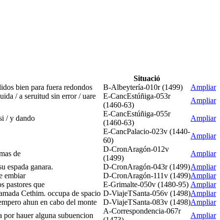
Situació
lidos bien para fuera redondos
B-Albeytería-010r (1499)
Ampliar
ida / a seruitud sin error / uare
E-CancEstúñiga-053r
Ampliar
(1460-63)
E-CancEstúñiga-055r
si / y dando
Ampliar
(1460-63)
E-CancPalacio-023v (1440-
Ampliar
60)
D-CronAragón-012v
 mas de
Ampliar
(1499)
 su espada ganara.
D-CronAragón-043r (1499)
Ampliar
de embiar
D-CronAragón-111v (1499)
Ampliar
os pastores que
E-Grimalte-050v (1480-95)
Ampliar
 llamada Cethim. occupa de spacio
D-ViajeTSanta-056v (1498)
Ampliar
os empero ahun en cabo del monte
D-ViajeTSanta-083v (1498)
Ampliar
A-Correspondencia-067r
rra por hauer alguna subuencion
Ampliar
(1473)