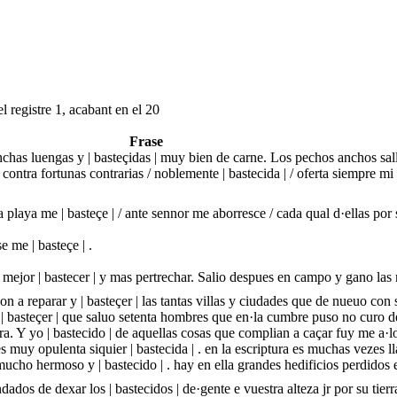
l registre 1, acabant en el 20
Frase
nchas luengas y | basteçidas | muy bien de carne. Los pechos anchos sal
contra fortunas contrarias / noblemente | bastecida | / oferta siempre mi u
 playa me | basteçe | / ante sennor me aborresce / cada qual d·ellas por 
e me | basteçe | .
a mejor | bastecer | y mas pertrechar. Salio despues en campo y gano las
n a reparar y | basteçer | las tantas villas y ciudades que de nueuo con
e | basteçer | que saluo setenta hombres que en·la cumbre puso no curo 
. Y yo | bastecido | de aquellas cosas que complian a caçar fuy me a·l
s muy opulenta siquier | bastecida | . en la escriptura es muchas vezes
a mucho hermoso y | bastecido | . hay en ella grandes hedificios perdid
ados de dexar los | bastecidos | de·gente e vuestra alteza jr por su tie