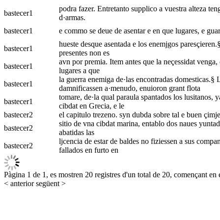
podra fazer. Entretanto supplico a vuestra alteza te
bastecer
1
d·armas.
bastecer
1
e commo se deue de asentar e en que lugares, e guar
hueste desque asentada e los enemjgos paresçieren.§
bastecer
1
presentes non es
avn por premia. Item antes que la neçessidat venga,
bastecer
1
lugares a que
la guerra enemiga de·las encontradas domesticas.§ Lo
bastecer
1
damnificassen a·menudo, enuioron grant flota
tomare, de·la qual paraula spantados los lusitanos,
bastecer
1
cibdat en Grecia, e le
bastecer
2
el capitulo trezeno. syn dubda sobre tal e buen çimje
sitio de vna cibdat marina, entablo dos naues yuntadas
bastecer
2
abatidas las
ljcencia de estar de baldes no fiziessen a sus compa
bastecer
2
fallados en furto en
Pàgina 1 de 1, es mostren 20 registres d'un total de 20, començant en e
< anterior
següent >