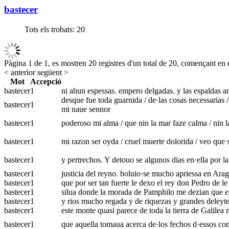
bastecer
Tots els trobats:
20
Pàgina 1 de 1, es mostren 20 registres d'un total de 20, començant en e
< anterior
següent >
Mot
Accepció
bastecer
1
ni ahun espessas. empero delgadas. y las espaldas a
desque fue toda guarnida / de·las cosas necessarias / 
bastecer
1
mi naue sennor
bastecer
1
poderoso mi alma / que nin la mar faze calma / nin la
bastecer
1
mi razon ser oyda / cruel muerte dolorida / veo que s
bastecer
1
y pertrechos. Y detouo se algunos dias en·ella por l
bastecer
1
justicia del reyno. boluio·se mucho apriessa en Arago
bastecer
1
que por ser tan fuerte le dexo el rey don Pedro de l
bastecer
1
silua donde la morada de Pamphilo me dezian que era
bastecer
1
y rios mucho regada y de riquezas y grandes deleyte
bastecer
1
este monte quasi parece de toda la tierra de Galile
bastecer
1
que aquella tomaua acerca de·los fechos d·essos cond