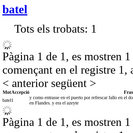
batel
Tots els trobats:
1
Pàgina 1 de 1, es mostren 1 r
començant en el registre 1, 
< anterior
següent >
Mot
Accepció
Fras
y como entrasse en·el puerto por refrescar fallo en el do
batel
1
en Flandes. y era el azeyte
Pàgina 1 de 1, es mostren 1 r