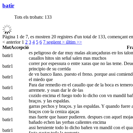
batir
Tots els trobats:
133
Pàgina 1 de 7, es mostren 20 registres d'un total de 133, començant en 
< anterior
1
2
3
4
5
6
7
següent >
últim >>
Mot
Accepció
Fr
es peligroso de dar muy malas alcançaduras en·los talone
batir
1
cauallos hitos sin señal salen mas muchos
correr por espessura o entre xaras que no las teme. Deuen
batir
1
principio de su corrida
de vn banco llano. puesto el freno. porque assi comiendo 
batir
1
el miedo que
Para dar remedio en·el cauallo que de la boca es temero
batir
1
arremete. y osan dar le de·las
cozido encima el fuego todo lo dicho con vn mandil baña
batir
1
braços. y las espaldas.
garras pechos y braços. y las espaldas. Y quando fuere 
batir
1
braços con·la ceniza ajaças
mas fuerte que hauer pudieren. despues con aquel mojado
batir
1
bañado echen las yerbas calientes encima
assi heruiente todo lo dicho bañen vn mandil con el qual 
batir
1
fasta gastar toda la pegunta