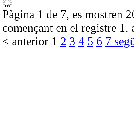
Pàgina 1 de 7, es mostren 20
començant en el registre 1, 
< anterior
1
2
3
4
5
6
7
segü