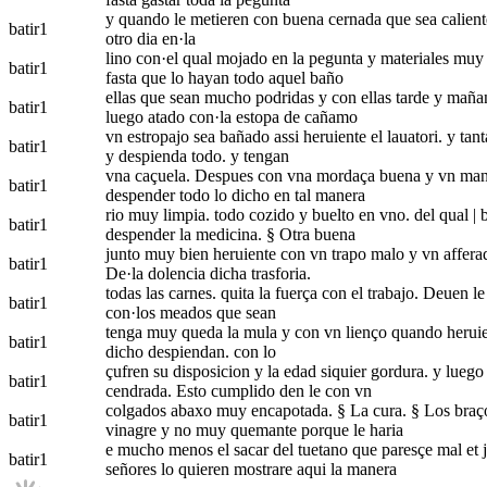
y quando le metieren con buena cernada que sea caliente 
batir
1
otro dia en·la
lino con·el qual mojado en la pegunta y materiales muy b
batir
1
fasta que lo hayan todo aquel baño
ellas que sean mucho podridas y con ellas tarde y mañan
batir
1
luego atado con·la estopa de cañamo
vn estropajo sea bañado assi heruiente el lauatori. y tanta
batir
1
y despienda todo. y tengan
vna caçuela. Despues con vna mordaça buena y vn mandil 
batir
1
despender todo lo dicho en tal manera
rio muy limpia. todo cozido y buelto en vno. del qual | 
batir
1
despender la medicina. § Otra buena
junto muy bien heruiente con vn trapo malo y vn afferador
batir
1
De·la dolencia dicha trasforia.
todas las carnes. quita la fuerça con el trabajo. Deuen 
batir
1
con·los meados que sean
tenga muy queda la mula y con vn lienço quando heruiere
batir
1
dicho despiendan. con lo
çufren su disposicion y la edad siquier gordura. y luego 
batir
1
cendrada. Esto cumplido den le con vn
colgados abaxo muy encapotada. § La cura. § Los braços
batir
1
vinagre y no muy quemante porque le haria
e mucho menos el sacar del tuetano que paresçe mal et j
batir
1
señores lo quieren mostrare aqui la manera