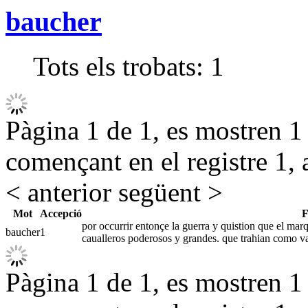
baucher
Tots els trobats:
1
Pàgina 1 de 1, es mostren 1 r
començant en el registre 1, 
< anterior
següent >
Mot
Accepció
F
por occurrir entonçe la guerra y quistion que el marqu
baucher
1
caualleros poderosos y grandes. que trahian como 
Pàgina 1 de 1, es mostren 1 r