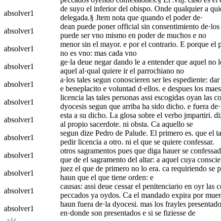
de suyo el inferior del obispo. Onde qualquier a quie
absolver
1
delegada.§ Jtem nota que quando el poder de·
dean puede poner official sin consentimiento de·los 
absolver
1
puede ser vno mismo en poder de muchos e no
menor sin el mayor. e por el contrario. E porque el p
absolver
1
no es vno: mas cada vno
ge·la deue negar dando le a entender que aquel no l
absolver
1
aquel al·qual quiere ir el parrochiano no
a·los tales segun conoscieren ser les espediente: dar 
absolver
1
e beneplacito e voluntad d·ellos. e despues los maes
licencia las tales personas assi escogidas oyan las c
absolver
1
dyocesis segun que arriba ha sido dicho. e fuera de·
esta a su dicho. La glosa sobre el verbo jmpartiri. d
absolver
1
al propio sacerdote. ni obsta. Ca aquello se
segun dize Pedro de Palude. El primero es. que el tal
absolver
1
pedir licencia a otro. ni el que se quiere confessar.
otros sagramentos pues que diga hauer se confessado 
absolver
1
que de el sagramento del altar: a aquel cuya conscie
juez el que de primero no lo era. ca requiriendo se pa
absolver
1
haun que el que tiene orden: e
causas: assi deue cessar el penitenciario en oyr las 
absolver
1
peccados ya oydos. Ca el mandado expira por muer
haun fuera de·la dyocesi. mas los frayles presentado
absolver
1
en·donde son presentados e si se fiziesse de