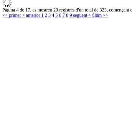
Pàgina 4 de 17, es mostren 20 registres d'un total de 323, començant en
<< primer
< anterior
1
2
3
4
5
6
7
8
9
següent >
últim >>