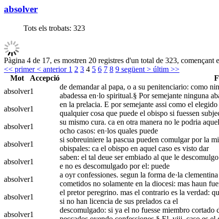
absolver
Tots els trobats:
323
Pàgina 4 de 17, es mostren 20 registres d'un total de 323, començant en
<< primer
< anterior
1
2
3
4
5
6
7
8
9
següent >
últim >>
Mot
Accepció
F
de demandar al papa, o a su penitenciario: como nin
absolver
1
abadessa en·lo spiritual.§ Por semejante ninguna a
en la prelacia. E por semejante assi como el elegido p
absolver
1
qualquier cosa que puede el obispo si fuessen subje
su mismo cura. ca en otra manera no le podria aquel li
absolver
1
ocho casos: en·los quales puede
si sobreuiniere la pascua pueden comulgar por la mis
absolver
1
obispales: ca el obispo en aquel caso es visto dar
saben: el tal deue ser embiado al que le descomulgo. 
absolver
1
e no es descomulgado por el: puede
a oyr confessiones. segun la forma de·la clementina
absolver
1
cometidos no solamente en la diocesi: mas haun fuer
el pretor peregrino. mas el contrario es la verdad: q
absolver
1
si no han licencia de sus prelados ca el
descomulgado: si ya el no fuesse miembro cortado de
absolver
1
peccados oyendo confessiones.§ El .viij. caso es el