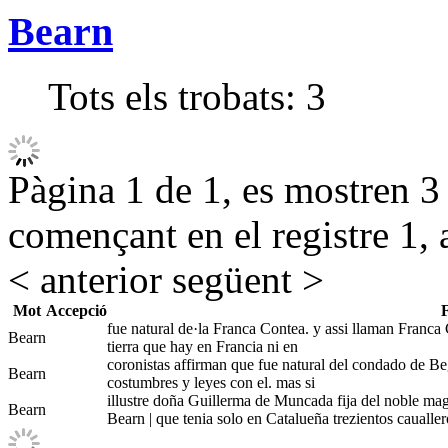
Bearn
Tots els trobats:
3
Pàgina 1 de 1, es mostren 3 r
començant en el registre 1, 
< anterior
següent >
Mot
Accepció
fue natural de·la Franca Contea. y assi llaman Franca C
Bearn
tierra que hay en Francia ni en
coronistas affirman que fue natural del condado de Beg
Bearn
costumbres y leyes con el. mas si
illustre doña Guillerma de Muncada fija del noble m
Bearn
Bearn | que tenia solo en Catalueña trezientos cauall