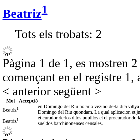
1
Beatriz
Tots els trobats:
2
Pàgina 1 de 1, es mostren 2 r
començant en el registre 1, 
< anterior
següent >
Mot
Accepció
en Domingo del Riu notario vezino de·la dita villya 
1
Beatriz
Domingo del Riu quondam. La qual aplicacion et jn
et curador de·los ditos pupillos et el procurador de·l
1
Beatriz
sueldos barchinonenses censales.