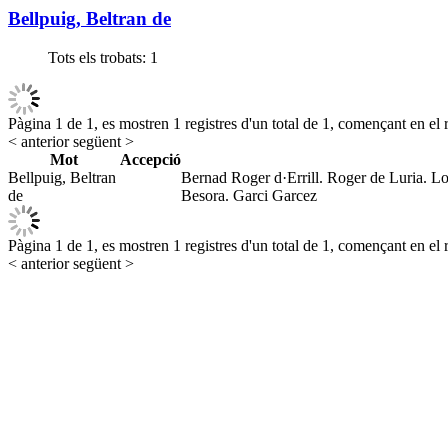
Bellpuig, Beltran de
Tots els trobats:
1
Pàgina 1 de 1, es mostren 1 registres d'un total de 1, començant en el r
< anterior
següent >
Mot
Accepció
Bellpuig, Beltran
Bernad Roger d·Errill. Roger de Luria. Lo
de
Besora. Garci Garcez
Pàgina 1 de 1, es mostren 1 registres d'un total de 1, començant en el r
< anterior
següent >