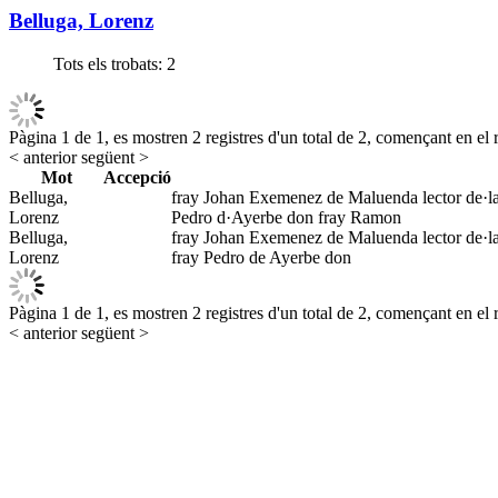
Belluga, Lorenz
Tots els trobats:
2
Pàgina 1 de 1, es mostren 2 registres d'un total de 2, començant en el r
< anterior
següent >
Mot
Accepció
Belluga,
fray Johan Exemenez de Maluenda lector de·la 
Lorenz
Pedro d·Ayerbe don fray Ramon
Belluga,
fray Johan Exemenez de Maluenda lector de·la 
Lorenz
fray Pedro de Ayerbe don
Pàgina 1 de 1, es mostren 2 registres d'un total de 2, començant en el r
< anterior
següent >