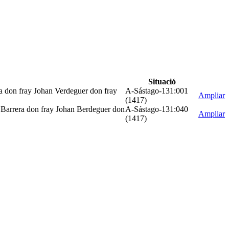
Situació
ra don fray Johan Verdeguer don fray
A-Sástago-131:001
Ampliar
(1417)
o Barrera don fray Johan Berdeguer don
A-Sástago-131:040
Ampliar
(1417)