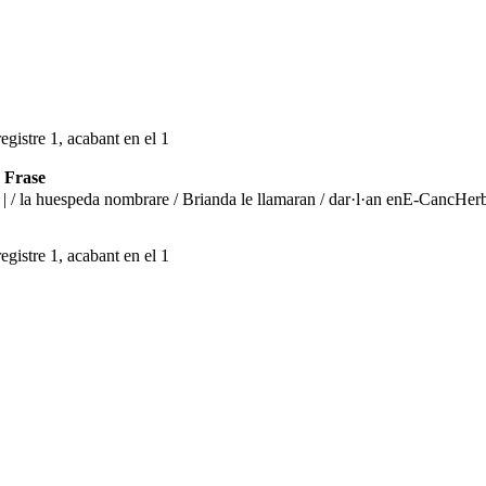
egistre 1, acabant en el 1
Frase
n | / la huespeda nombrare / Brianda le llamaran / dar·l·an en
E-CancHerb
egistre 1, acabant en el 1