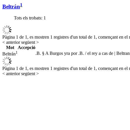
1
Beltrán
Tots els trobats:
1
Pàgina 1 de 1, es mostren 1 registres d'un total de 1, començant en el r
< anterior
següent >
Mot
Accepció
1
.B. § A Burgos yra por .B. / el rey a cas de | Beltra
Beltrán
Pàgina 1 de 1, es mostren 1 registres d'un total de 1, començant en el r
< anterior
següent >