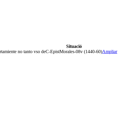
Situació
ertamiente no tanto vso de
C-EpistMorales-08v (1440-60)
Ampliar