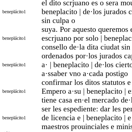
el dito scrjuano es o sera mou
beneplacito | de·los jurados c
beneplácito
1
sin culpa o
suya. Por aquesto queremos e
escrjuano por solo | beneplaci
beneplácito
1
consello de·la dita ciudat sin
ordenados por·los jurados cap
a· | beneplacito | de·los cier
beneplácito
1
a·ssaber vno a·cada postigo
confirmar los ditos statutos e
Empero a·su | beneplacito | 
beneplácito
1
tiene casa en·el mercado de·l
ser les espediente: dar les pe
de licencia e | beneplacito | 
beneplácito
1
maestros prouinciales e minis