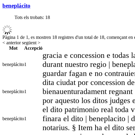
beneplácito
Tots els trobats:
18
Pàgina 1 de 1, es mostren 18 registres d'un total de 18, començant en e
< anterior
següent >
Mot
Accepció
gracia e concession e todas l
durant nuestro regio | benepl
beneplácito
1
guardar fagan e no contraui
dita ciudat por concession d
bienauenturadament regnant a 
beneplácito
1
por aquesto los ditos judges 
el dito patrimonio real toda
finara el dito | beneplacito |
beneplácito
1
notarius. § Item ha el dito s