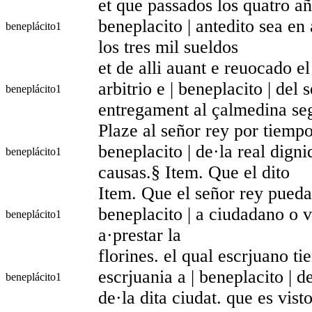
et que passados los quatro año
beneplacito | antedito sea en 
beneplácito
1
los tres mil sueldos
et de alli auant e reuocado e
arbitrio e | beneplacito | del 
beneplácito
1
entregament al çalmedina seg
Plaze al señor rey por tiempo
beneplacito | de·la real dign
beneplácito
1
causas.§ Item. Que el dito
Item. Que el señor rey pueda 
beneplacito | a ciudadano o v
beneplácito
1
a·prestar la
florines. el qual escrjuano ti
escrjuania a | beneplacito | d
beneplácito
1
de·la dita ciudat. que es vist