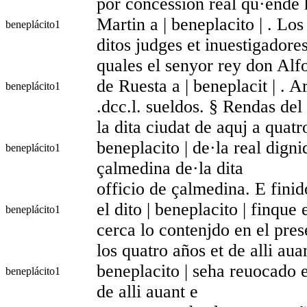
por concession real qu·ende 
Martin a | beneplacito | . Los
beneplácito
1
ditos judges et inuestigador
quales el senyor rey don Alf
de Ruesta a | beneplacit | . A
beneplácito
1
.dcc.l. sueldos. § Rendas del
la dita ciudat de aquj a quatro
beneplacito | de·la real dign
beneplácito
1
çalmedina de·la dita
officio de çalmedina. E finid
el dito | beneplacito | finqu
beneplácito
1
cerca lo contenjdo en el pres
los quatro años et de alli aua
beneplacito | seha reuocado e
beneplácito
1
de alli auant e