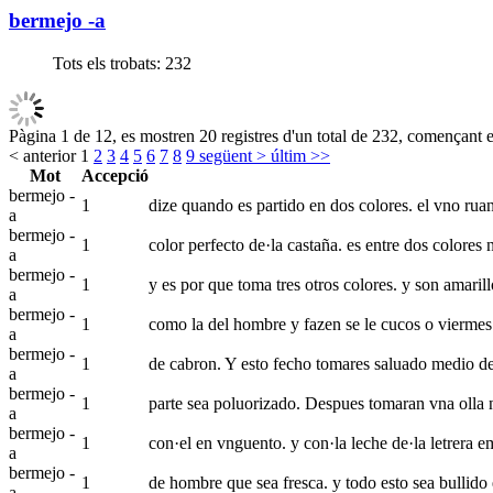
bermejo -a
Tots els trobats:
232
Pàgina 1 de 12, es mostren 20 registres d'un total de 232, començant en
< anterior
1
2
3
4
5
6
7
8
9
següent >
últim >>
Mot
Accepció
bermejo -
1
dize quando es partido en dos colores. el vno ruan 
a
bermejo -
1
color perfecto de·la castaña. es entre dos colores 
a
bermejo -
1
y es por que toma tres otros colores. y son amaril
a
bermejo -
1
como la del hombre y fazen se le cucos o viermes 
a
bermejo -
1
de cabron. Y esto fecho tomares saluado medio de f
a
bermejo -
1
parte sea poluorizado. Despues tomaran vna olla n
a
bermejo -
1
con·el en vnguento. y con·la leche de·la letrera e
a
bermejo -
1
de hombre que sea fresca. y todo esto sea bullido
a