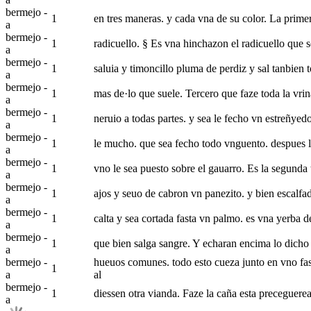
bermejo -
1
en tres maneras. y cada vna de su color. La primera
a
bermejo -
1
radicuello. § Es vna hinchazon el radicuello que s
a
bermejo -
1
saluia y timoncillo pluma de perdiz y sal tanbien
a
bermejo -
1
mas de·lo que suele. Tercero que faze toda la vrin
a
bermejo -
1
neruio a todas partes. y sea le fecho vn estreñyed
a
bermejo -
1
le mucho. que sea fecho todo vnguento. despues l
a
bermejo -
1
vno le sea puesto sobre el gauarro. Es la segunda
a
bermejo -
1
ajos y seuo de cabron vn panezito. y bien escalfa
a
bermejo -
1
calta y sea cortada fasta vn palmo. es vna yerba 
a
bermejo -
1
que bien salga sangre. Y echaran encima lo dicho d
a
bermejo -
hueuos comunes. todo esto cueza junto en vno fast
1
a
al
bermejo -
1
diessen otra vianda. Faze la caña esta preceguerea
a