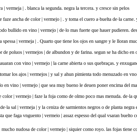
 | vermeja | . blanca la segunda. negra la tercera. y cresce sin pelos
e faze ancha de color | vermejo | . y toma el cuero a·buelta de·la carne.
 todo bullido en vino | vermejo | de·lo mas fuerte que hauer pudieren. 
a spessa | vermeja | . Quarto que tiene los ojos en sangre y le lloran mu
or de poluos | vermejos | de albundon y de farina. segun se ha dicho en 
auaran con vino | vermejo | la carne abierta o sus quebraças. y enxuga
 tomar los ajos | vermejos | y sal y ahun pimienta todo menuzado en vno
do en vino | vermejo | que sea muy bueno le deuen poner encima del mal
de color | vermejo | faze la foja como de olmo poco mas menuda. de·la q
e·la sal | vermeja | y la ceniza de sarmientos negros o de planta negra 
a que faga vnguento | vermeio | assaz espesso del qual vsaran buelto co
 mucho nudosa de color | vermejo | siquier como royo. las fojas tiene c