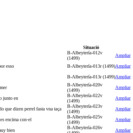
Situació
B-Albeytería-012v
Ampliar
(1499)
por esso
B-Albeytería-013r (1499)
Ampliar
B-Albeytería-013r (1499)
Ampliar
B-Albeytería-020v
omer
Ampliar
(1499)
B-Albeytería-022v
o junto en
Ampliar
(1499)
B-Albeytería-023v
o que dizen perrel fasta vna taça
Ampliar
(1499)
B-Albeytería-025v
ues encima con·el
Ampliar
(1499)
B-Albeytería-026v
muy bien
Ampliar
(1499)