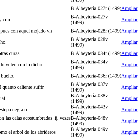
B-Albeytería-027r (1499)
Ampliar
B-Albeytería-027v
 y con
Ampliar
(1499)
despues con aquel mojado vn
B-Albeytería-028r (1499)
Ampliar
B-Albeytería-028v
cho.
Ampliar
(1499)
otras curas
B-Albeytería-034r (1499)
Ampliar
B-Albeytería-034v
ndo vnten con lo dicho
Ampliar
(1499)
 buelto.
B-Albeytería-036r (1499)
Ampliar
B-Albeytería-037v
 quanto caliente sufrir
Ampliar
(1499)
B-Albeytería-038v
ual
Ampliar
(1499)
B-Albeytería-043v
estepa negra o
Ampliar
(1499)
n·las calas acostumbradas .ij. vezes
B-Albeytería-048v
Ampliar
(1499)
B-Albeytería-049v
omo el arbol de·los abrideros
Ampliar
(1499)