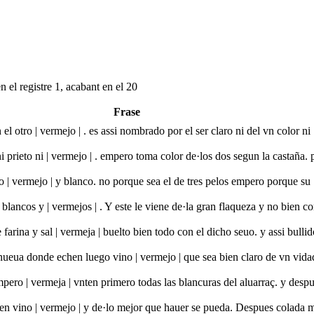
 el registre 1, acabant en el 20
Frase
el otro | vermejo | . es assi nombrado por el ser claro ni del vn color ni
ni prieto ni | vermejo | . empero toma color de·los dos segun la castaña. 
lo | vermejo | y blanco. no porque sea el de tres pelos empero porque su
blancos y | vermejos | . Y este le viene de·la gran flaqueza y no bien c
arina y sal | vermeja | buelto bien todo con el dicho seuo. y assi bullid
ueua donde echen luego vino | vermejo | que sea bien claro de vn vidad
mpero | vermeja | vnten primero todas las blancuras del aluarraç. y desp
 en vino | vermejo | y de·lo mejor que hauer se pueda. Despues colada 