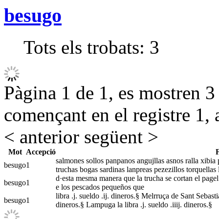
besugo
Tots els trobats:
3
Pàgina 1 de 1, es mostren 3 r
començant en el registre 1, 
< anterior
següent >
Mot
Accepció
salmones sollos panpanos angujllas asnos ralla xibia 
besugo
1
truchas bogas sardinas lanpreas pezezillos torquellas 
d·esta mesma manera que la trucha se cortan el pagel 
besugo
1
e los pescados pequeños que
libra .j. sueldo .ij. dineros.§ Melrruça de Sant Sebastian
besugo
1
dineros.§ Lampuga la libra .j. sueldo .iiij. dineros.§