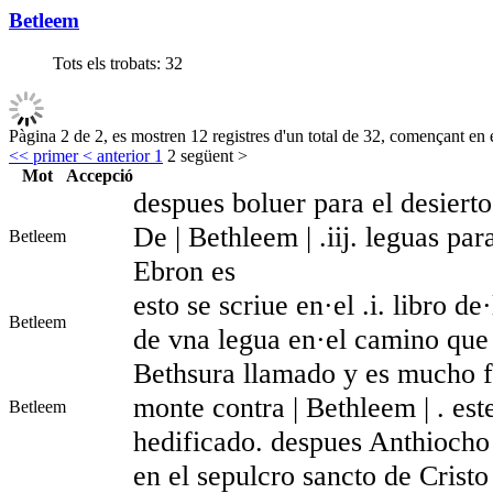
Betleem
Tots els trobats:
32
Pàgina 2 de 2, es mostren 12 registres d'un total de 32, començant en e
<< primer
< anterior
1
2
següent >
Mot
Accepció
despues boluer para el desiert
De | Bethleem | .iij. leguas pa
Betleem
Ebron es
esto se scriue en·el .i. libro d
Betleem
de vna legua en·el camino que
Bethsura llamado y es mucho fu
monte contra | Bethleem | . es
Betleem
hedificado. despues Anthiocho
en el sepulcro sancto de Cristo