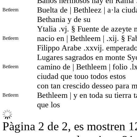
Baños hermosos hay en Rama .lv
Buelta de | Bethleez | a·la ciud
Betleem
Bethania y de su
Ytalia .vj. § Fuente de azeyte
nacio en | Bethleem | .xij. § Fa
Betleem
Filippo Arabe .xxvij. emperad
Lugares sagrados en monte Syon
camino de | Bethleem | folio 
Betleem
ciudad que touo todos estos
con tan crescido desseo para m
Bethleem | y en toda su tierra 
Betleem
que los
Pàgina 2 de 2, es mostren 12