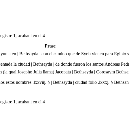
egistre 1, acabant en el 4
Frase
e yunta en | Bethsayda | con el camino que de Syria vienen para Egipt
sentada la ciudad | Bethsayda | de donde fueron los santos Andreas Pedr
la qual Josepho Julia llama) Jacopata | Bethsayda | Corosaym Bethsan
stos nombres .lxxviij. § | Bethsayda | ciudad folio .lxxxj. § Bethsan 
egistre 1, acabant en el 4