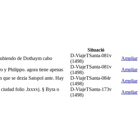
Situació
D-ViajeTSanta-081v
o subiendo de Dothaym cabo
Ampliar
(1498)
D-ViajeTSanta-081v
o y Philippo. agora tiene apenas
Ampliar
(1498)
 que se dezia Satopol ante. Hay
D-ViajeTSanta-084r
Ampliar
(1498)
ciudad folio .lxxxvj. § Byra o
D-ViajeTSanta-173v
Ampliar
(1498)