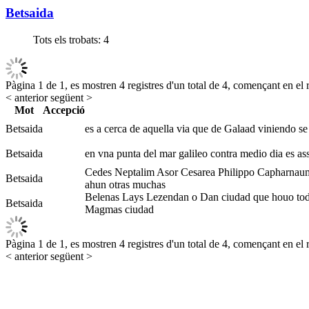
Betsaida
Tots els trobats:
4
Pàgina 1 de 1, es mostren 4 registres d'un total de 4, començant en el r
< anterior
següent >
Mot
Accepció
Betsaida
es a cerca de aquella via que de Galaad viniendo s
Betsaida
en vna punta del mar galileo contra medio dia es as
Cedes Neptalim Asor Cesarea Philippo Capharnaum (
Betsaida
ahun otras muchas
Belenas Lays Lezendan o Dan ciudad que houo todos e
Betsaida
Magmas ciudad
Pàgina 1 de 1, es mostren 4 registres d'un total de 4, començant en el r
< anterior
següent >